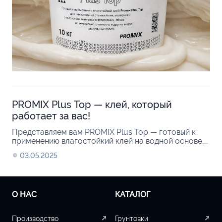
PROMIX Plus Тор — клей, который
работает за вас!
Представляем вам PROMIX Plus Тор — готовый к
применению влагостойкий клей на водной основе,
созданный специально для профессионального
03.05.2025
монтажа стеклообоев,...
О НАС
КАТАЛОГ
Производство
Грунтовки