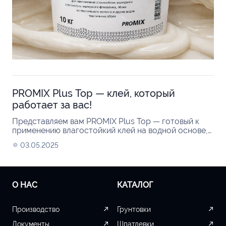
PROMIX Plus Тор — клей, который
работает за вас!
Представляем вам PROMIX Plus Тор — готовый к
применению влагостойкий клей на водной основе,
созданный специально для профессионального
03.05.2025
монтажа стеклообоев,...
О НАС
КАТАЛОГ
Производство
Грунтовки
Документы
Шпатлевки