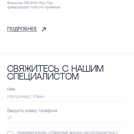
Флизелин PROMIX Plus Top
армирующее полотно премиум
класса предназначен для
армирования поверхности стен
и потолков при финишном
шпатлевании или окрашивании....
ПОДРОБНЕЕ
Свяжитесь с нашим
специалистом
Имя
Введите номер телефона
Нажимая кнопку «Обратный звонок» вы соглашаетесь с