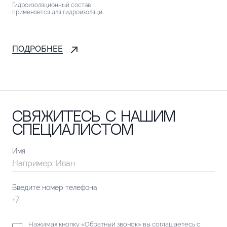
Гидроизоляционный состав
применяется для гидроизоляции
кровли, фундамента, цоколей
зданий, террас, балконов,
санузлов, а также подземных
железобетонных конструкций от
проникновения влаги....
ПОДРОБНЕЕ
Свяжитесь с нашим
специалистом
Имя
Введите номер телефона
Нажимая кнопку «Обратный звонок» вы соглашаетесь с