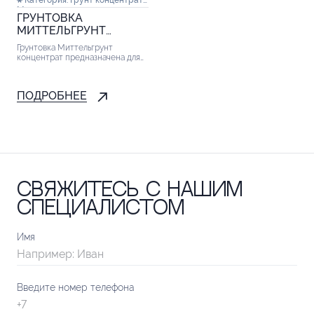
Миттельгрунт
ГРУНТОВКА
МИТТЕЛЬГРУНТ
КОНЦЕНТРАТ
Грунтовка Миттельгрунт
концентрат предназначена для
обработки сильновпитывающих
оснований с целью повышения
адгезии и предотвращения
ПОДРОБНЕЕ
дальнейших дефектов
поверхности. Перед
применением рекомендуется...
Свяжитесь с нашим
специалистом
Имя
Введите номер телефона