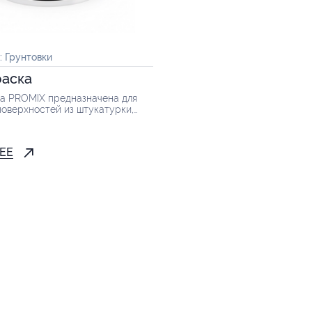
:
Грунтовки
раска
ка PROMIX предназначена для
поверхностей из штукатурки,
езобетона, кирпича, ГВЛ, ДСП и
анесением на них основного...
ЕЕ