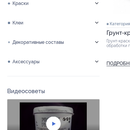
Краски
Клеи
Категория
Грунт-к
Грунт-крас
Декоративные составы
обработки 
бетона, жел
т.д. перед н
Аксессуары
ПОДРОБН
Видеосоветы