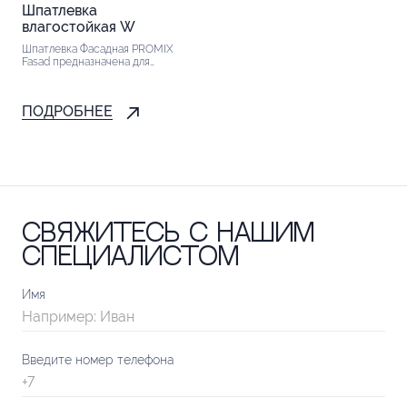
Шпатлевка
влагостойкая W
Шпатлевка Фасадная PROMIX
Fasad предназначена для
отделки фасадов, а также стен и
потолков внутри помещений
(бетон, кирпич, штукатурка,
ПОДРОБНЕЕ
гипсовые плиты...
Свяжитесь с нашим
специалистом
Имя
Введите номер телефона