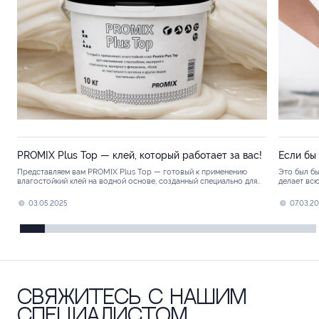
PROMIX Plus Тор — клей, который работает за вас!
Если бы 
Представляем вам PROMIX Plus Тор — готовый к применению
Это был бы
влагостойкий клей на водной основе, созданный специально для
делает всю
профессионального монтажа стеклообоев,...
03.05.2025
07.03.2
Свяжитесь с нашим
специалистом